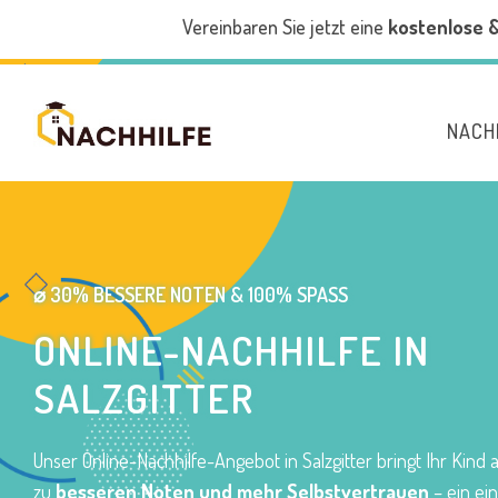
Vereinbaren Sie jetzt eine
kostenlose 
NACH
⌀ 30% BESSERE NOTEN & 100% SPASS
ONLINE-NACHHILFE IN
SALZGITTER
Unser Online-Nachhilfe-Angebot in Salzgitter bringt Ihr Kind
zu
besseren Noten und mehr Selbstvertrauen
– ein ein