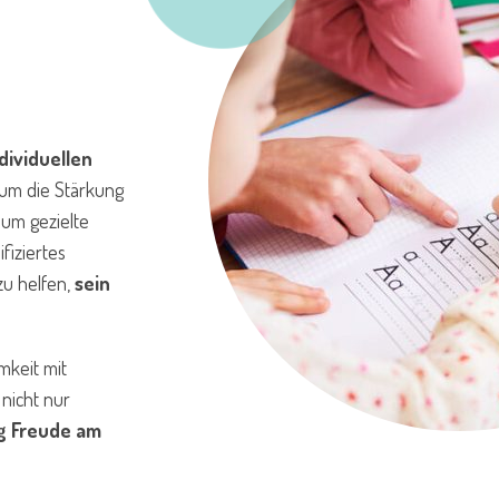
dividuellen
 um die Stärkung
 um gezielte
fiziertes
 zu helfen,
sein
mkeit mit
nicht nur
ig Freude am